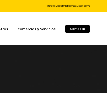
info@yocomproentauste.com
otros
Comercios y Servicios
Contacto