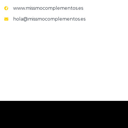
www.missmocomplementos.es
hola@missmocomplementos.es